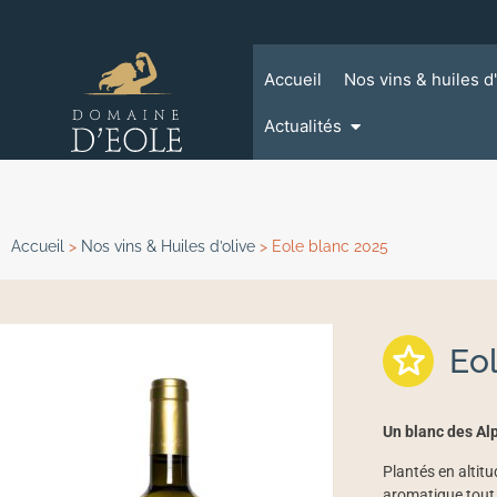
Accueil
Nos vins & huiles d'
Actualités
Accueil
>
Nos vins & Huiles d’olive
>
Eole blanc 2025
Eo
Un blanc des Alp
Plantés en altitu
aromatique tout e