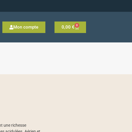
0
Mon compte
0,00
€
nt une richesse
es acidulées. Aérien et