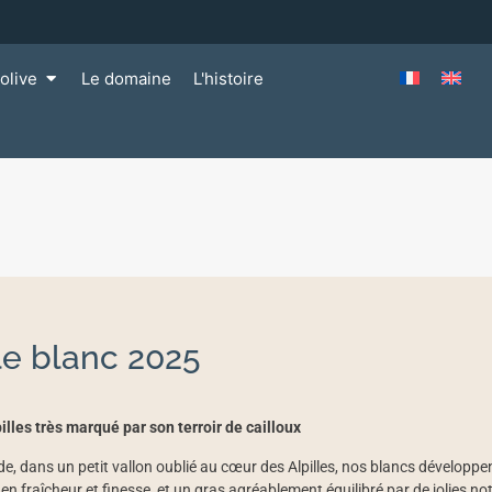
olive
Le domaine
L'histoire
le blanc 2025
illes très marqué par son terroir de cailloux
de, dans un petit vallon oublié au cœur des Alpilles, nos blancs développe
n fraîcheur et finesse, et un gras agréablement équilibré par de jolies not