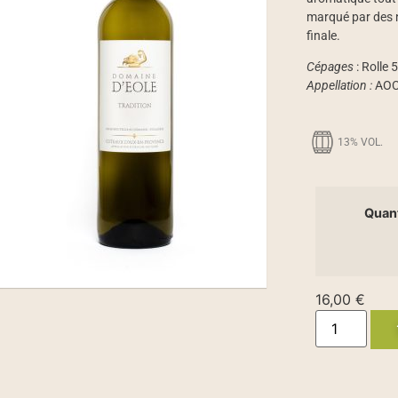
marqué par des no
finale.
Cépages
: Rolle 
Appellation :
AOC
13% VOL.
Quan
16,00
€