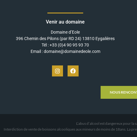
Venir au domaine
Domaine d’Eole
396 Chemin des Pilons (par RD 24) 13810 Eygalières
Tél : +33 (0)4 90 95 93 70
Email : domaine@domainedeole.com
NOUS RENCON
L’abus d’alcool est dangereux pour
Interdiction de vente de boissons alcooliques aux mineurs de moins de 18ans. La pr