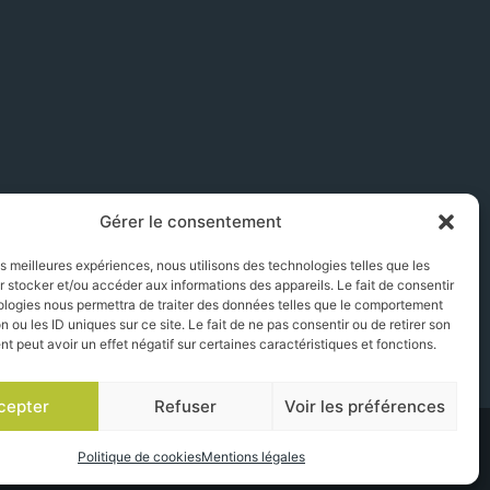
Gérer le consentement
les meilleures expériences, nous utilisons des technologies telles que les
 stocker et/ou accéder aux informations des appareils. Le fait de consentir
ologies nous permettra de traiter des données telles que le comportement
n ou les ID uniques sur ce site. Le fait de ne pas consentir ou de retirer son
 peut avoir un effet négatif sur certaines caractéristiques et fonctions.
cepter
Refuser
Voir les préférences
Politique de cookies
Mentions légales
 SANTE PUBLIQUE, ART. L. 3342-1 et L. 3353-3