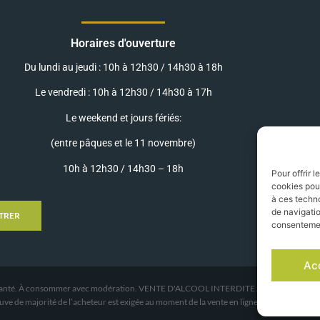
Horaires d'ouverture
Du lundi au jeudi : 10h à 12h30 / 14h30 à 18h
Le vendredi : 10h à 12h30 / 14h30 à 17h
Le weekend et jours fériés:
(entre pâques et le 11 novembre)
10h à 12h30 / 14h30 – 18h
Pour offrir 
cookies pour
à ces techn
de navigatio
TRER
consentement
Ac
 la santé. À consommer avec modération. VENTE D'ALCOOL INTERDITE AUX MINEURS.
euve de majorité de l’acheteur est exigée au moment de la vente en ligne. CODE DE LA