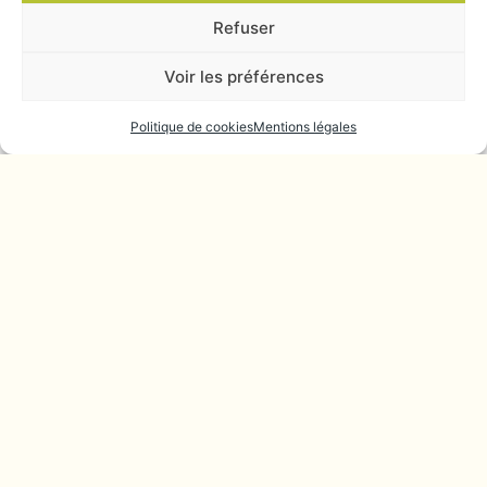
Refuser
Voir les préférences
Eole blanc 2025
Politique de cookies
Mentions légales
From
16,00
€
DÉCOUVRIR